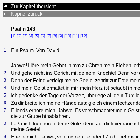
Zur Kapitelübersicht
Kapitel zurück
Psalm 143
[1]
[2]
[3]
[4]
[5]
[6]
[7]
[8]
[9]
[10]
[11]
[12]
1
Ein Psalm. Von David.
Jahwe! Höre mein Gebet, nimm zu Ohren mein Flehen; erhör
2
Und gehe nicht ins Gericht mit deinem Knechte! Denn vor d
3
Denn der Feind verfolgt meine Seele, zertritt zur Erde me
4
Und mein Geist ermattet in mir, mein Herz ist betäubt in m
5
Ich gedenke der Tage der Vorzeit, überlege all dein Tun; 
6
Zu dir breite ich meine Hände aus; gleich einem lechzende
7
Eilends erhöre mich, Jahwe! Es verschmachtet mein Geist. 
die zur Grube hinabfahren.
8
Laß mich früh hören deine Güte, denn auf dich vertraue ic
meine Seele!
9
Errette mich, Jahwe, von meinen Feinden! Zu dir nehme ic