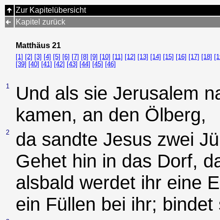
Zur Kapitelübersicht
Kapitel zurück
Matthäus 21
[1]
[2]
[3]
[4]
[5]
[6]
[7]
[8]
[9]
[10]
[11]
[12]
[13]
[14]
[15]
[16]
[17]
[18]
[1
[39]
[40]
[41]
[42]
[43]
[44]
[45]
[46]
1
Und als sie Jerusalem 
kamen, an den Ölberg,
2
da sandte Jesus zwei Jü
Gehet hin in das Dorf, d
alsbald werdet ihr eine 
ein Füllen bei ihr; bindet