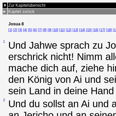
Zur Kapitelübersicht
Kapitel zurück
Josua 8
[1]
[2]
[3]
[4]
[5]
[6]
[7]
[8]
[9]
[10]
[11]
[12]
[13]
[14]
[15]
[16]
[17]
[18]
[1
1
Und Jahwe sprach zu Jos
erschrick nicht! Nimm all
mache dich auf, ziehe hi
den König von Ai und se
sein Land in deine Hand
2
Und du sollst an Ai und 
an Jericho und an seine