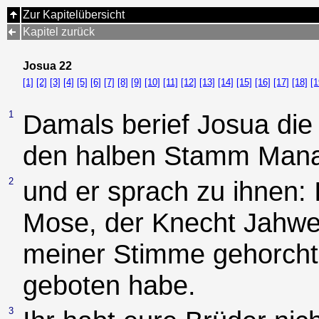
Zur Kapitelübersicht
Kapitel zurück
Josua 22
[1]
[2]
[3]
[4]
[5]
[6]
[7]
[8]
[9]
[10]
[11]
[12]
[13]
[14]
[15]
[16]
[17]
[18]
[1
1
Damals berief Josua die
den halben Stamm Mana
2
und er sprach zu ihnen: 
Mose, der Knecht Jahwe
meiner Stimme gehorcht 
geboten habe.
3