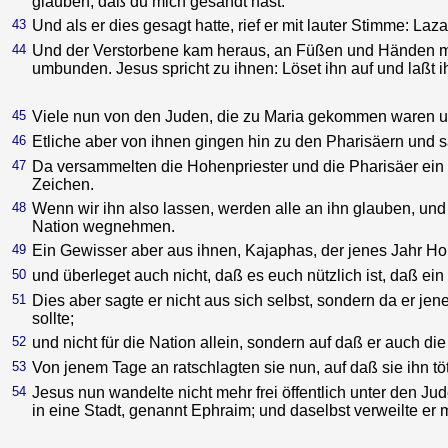
glauben, daß du mich gesandt hast.
43
Und als er dies gesagt hatte, rief er mit lauter Stimme: La
44
Und der Verstorbene kam heraus, an Füßen und Händen mi
umbunden. Jesus spricht zu ihnen: Löset ihn auf und laßt 
45
Viele nun von den Juden, die zu Maria gekommen waren und
46
Etliche aber von ihnen gingen hin zu den Pharisäern und s
47
Da versammelten die Hohenpriester und die Pharisäer ein
Zeichen.
48
Wenn wir ihn also lassen, werden alle an ihn glauben, u
Nation wegnehmen.
49
Ein Gewisser aber aus ihnen, Kajaphas, der jenes Jahr Hohe
50
und überleget auch nicht, daß es euch nützlich ist, daß e
51
Dies aber sagte er nicht aus sich selbst, sondern da er jen
sollte;
52
und nicht für die Nation allein, sondern auf daß er auch di
53
Von jenem Tage an ratschlagten sie nun, auf daß sie ihn tö
54
Jesus nun wandelte nicht mehr frei öffentlich unter den 
in eine Stadt, genannt Ephraim; und daselbst verweilte er 