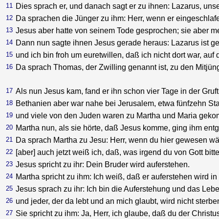
11
Dies sprach er, und danach sagt er zu ihnen: Lazarus, unse
12
Da sprachen die Jünger zu ihm: Herr, wenn er eingeschlafen
13
Jesus aber hatte von seinem Tode gesprochen; sie aber me
14
Dann nun sagte ihnen Jesus gerade heraus: Lazarus ist ge
15
und ich bin froh um euretwillen, daß ich nicht dort war, auf
16
Da sprach Thomas, der Zwilling genannt ist, zu den Mitjün
17
Als nun Jesus kam, fand er ihn schon vier Tage in der Gruft
18
Bethanien aber war nahe bei Jerusalem, etwa fünfzehn Sta
19
und viele von den Juden waren zu Martha und Maria gekomm
20
Martha nun, als sie hörte, daß Jesus komme, ging ihm ent
21
Da sprach Martha zu Jesu: Herr, wenn du hier gewesen wär
22
[aber] auch jetzt weiß ich, daß, was irgend du von Gott bitt
23
Jesus spricht zu ihr: Dein Bruder wird auferstehen.
24
Martha spricht zu ihm: Ich weiß, daß er auferstehen wird i
25
Jesus sprach zu ihr: Ich bin die Auferstehung und das Lebe
26
und jeder, der da lebt und an mich glaubt, wird nicht sterb
27
Sie spricht zu ihm: Ja, Herr, ich glaube, daß du der Christu