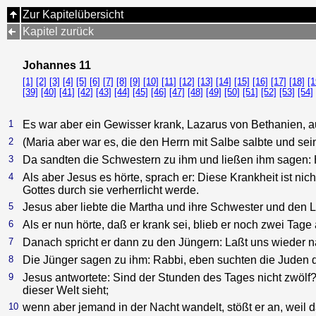
Zur Kapitelübersicht
Kapitel zurück
Johannes 11
[1]
[2]
[3]
[4]
[5]
[6]
[7]
[8]
[9]
[10]
[11]
[12]
[13]
[14]
[15]
[16]
[17]
[18]
[1
[39]
[40]
[41]
[42]
[43]
[44]
[45]
[46]
[47]
[48]
[49]
[50]
[51]
[52]
[53]
[54]
1
Es war aber ein Gewisser krank, Lazarus von Bethanien, a
2
(Maria aber war es, die den Herrn mit Salbe salbte und se
3
Da sandten die Schwestern zu ihm und ließen ihm sagen: Herr
4
Als aber Jesus es hörte, sprach er: Diese Krankheit ist ni
Gottes durch sie verherrlicht werde.
5
Jesus aber liebte die Martha und ihre Schwester und den 
6
Als er nun hörte, daß er krank sei, blieb er noch zwei Tage
7
Danach spricht er dann zu den Jüngern: Laßt uns wieder 
8
Die Jünger sagen zu ihm: Rabbi, eben suchten die Juden d
9
Jesus antwortete: Sind der Stunden des Tages nicht zwölf?
dieser Welt sieht;
10
wenn aber jemand in der Nacht wandelt, stößt er an, weil das