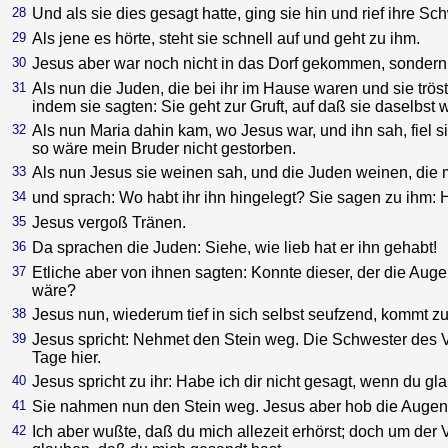
28
Und als sie dies gesagt hatte, ging sie hin und rief ihre Sc
29
Als jene es hörte, steht sie schnell auf und geht zu ihm.
30
Jesus aber war noch nicht in das Dorf gekommen, sondern
31
Als nun die Juden, die bei ihr im Hause waren und sie tröst
indem sie sagten: Sie geht zur Gruft, auf daß sie daselbst 
32
Als nun Maria dahin kam, wo Jesus war, und ihn sah, fiel 
so wäre mein Bruder nicht gestorben.
33
Als nun Jesus sie weinen sah, und die Juden weinen, die mi
34
und sprach: Wo habt ihr ihn hingelegt? Sie sagen zu ihm: 
35
Jesus vergoß Tränen.
36
Da sprachen die Juden: Siehe, wie lieb hat er ihn gehabt!
37
Etliche aber von ihnen sagten: Konnte dieser, der die Auge
wäre?
38
Jesus nun, wiederum tief in sich selbst seufzend, kommt zur
39
Jesus spricht: Nehmet den Stein weg. Die Schwester des Vers
Tage hier.
40
Jesus spricht zu ihr: Habe ich dir nicht gesagt, wenn du g
41
Sie nahmen nun den Stein weg. Jesus aber hob die Augen e
42
Ich aber wußte, daß du mich allezeit erhörst; doch um der 