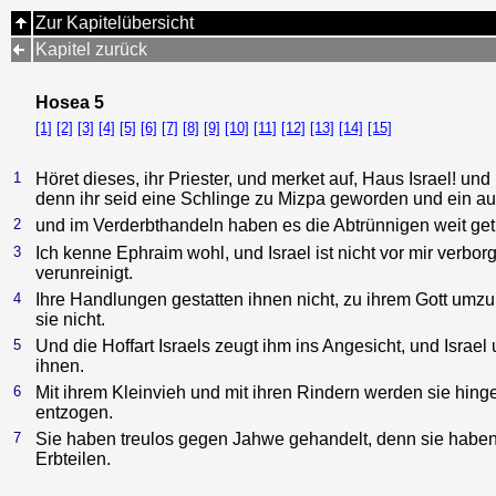
Zur Kapitelübersicht
Kapitel zurück
Hosea 5
[1]
[2]
[3]
[4]
[5]
[6]
[7]
[8]
[9]
[10]
[11]
[12]
[13]
[14]
[15]
1
Höret dieses, ihr Priester, und merket auf, Haus Israel! un
denn ihr seid eine Schlinge zu Mizpa geworden und ein au
2
und im Verderbthandeln haben es die Abtrünnigen weit getr
3
Ich kenne Ephraim wohl, und Israel ist nicht vor mir verbor
verunreinigt.
4
Ihre Handlungen gestatten ihnen nicht, zu ihrem Gott umzu
sie nicht.
5
Und die Hoffart Israels zeugt ihm ins Angesicht, und Israel
ihnen.
6
Mit ihrem Kleinvieh und mit ihren Rindern werden sie hing
entzogen.
7
Sie haben treulos gegen Jahwe gehandelt, denn sie haben
Erbteilen.