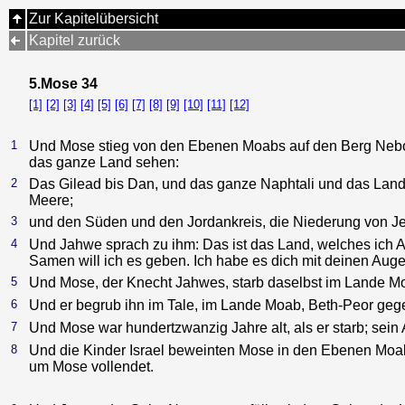
Zur Kapitelübersicht
Kapitel zurück
5.Mose 34
[1]
[2]
[3]
[4]
[5]
[6]
[7]
[8]
[9]
[10]
[11]
[12]
1
Und Mose stieg von den Ebenen Moabs auf den Berg Nebo, 
das ganze Land sehen:
2
Das Gilead bis Dan, und das ganze Naphtali und das Lan
Meere;
3
und den Süden und den Jordankreis, die Niederung von Jer
4
Und Jahwe sprach zu ihm: Das ist das Land, welches ich
Samen will ich es geben. Ich habe es dich mit deinen Auge
5
Und Mose, der Knecht Jahwes, starb daselbst im Lande 
6
Und er begrub ihn im Tale, im Lande Moab, Beth-Peor geg
7
Und Mose war hundertzwanzig Jahre alt, als er starb; sei
8
Und die Kinder Israel beweinten Mose in den Ebenen Moab
um Mose vollendet.