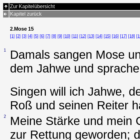
Zur Kapitelübersicht
Kapitel zurück
2.Mose 15
[1]
[2]
[3]
[4]
[5]
[6]
[7]
[8]
[9]
[10]
[11]
[12]
[13]
[14]
[15]
[16]
[17]
[18]
[1
1
Damals sangen Mose und 
dem Jahwe und sprachen
Singen will ich Jahwe, d
Roß und seinen Reiter ha
2
Meine Stärke und mein G
zur Rettung geworden; die