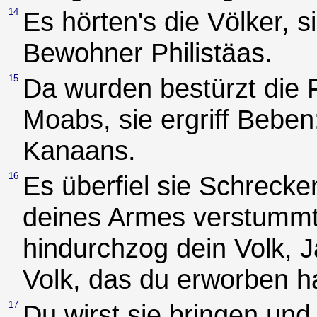
14
Es hörten's die Völker, s
Bewohner Philistäas.
15
Da wurden bestürzt die 
Moabs, sie ergriff Bebe
Kanaans.
16
Es überfiel sie Schreck
deines Armes verstummte
hindurchzog dein Volk, 
Volk, das du erworben h
17
Du wirst sie bringen und