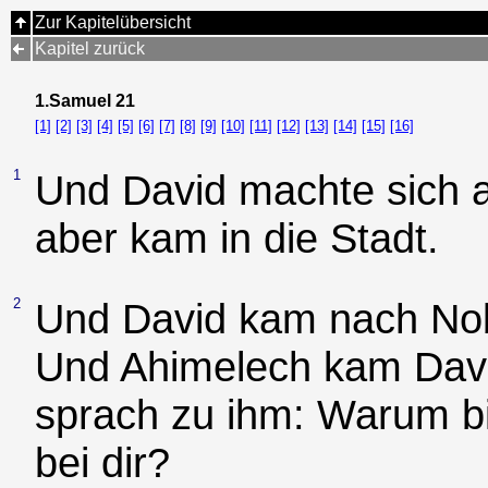
Zur Kapitelübersicht
Kapitel zurück
1.Samuel 21
[1]
[2]
[3]
[4]
[5]
[6]
[7]
[8]
[9]
[10]
[11]
[12]
[13]
[14]
[15]
[16]
1
Und David machte sich a
aber kam in die Stadt.
2
Und David kam nach Nob
Und Ahimelech kam Davi
sprach zu ihm: Warum bis
bei dir?