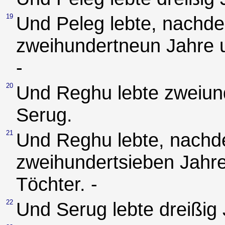
19
Und Peleg lebte, nachde
zweihundertneun Jahre 
-
20
Und Reghu lebte zweiun
Serug.
21
Und Reghu lebte, nachd
zweihundertsieben Jahr
Töchter. -
22
Und Serug lebte dreißig