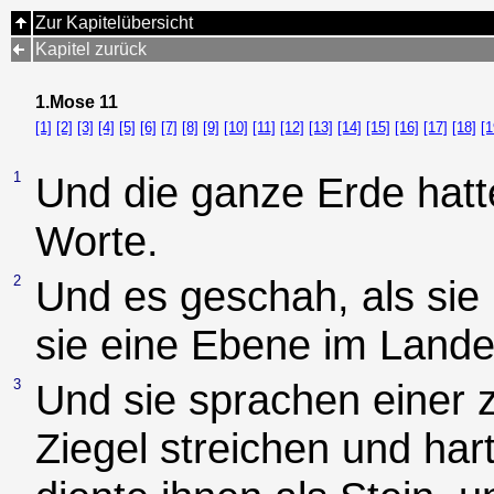
Zur Kapitelübersicht
Kapitel zurück
1.Mose 11
[1]
[2]
[3]
[4]
[5]
[6]
[7]
[8]
[9]
[10]
[11]
[12]
[13]
[14]
[15]
[16]
[17]
[18]
[1
1
Und die ganze Erde hatt
Worte.
2
Und es geschah, als sie
sie eine Ebene im Lande
3
Und sie sprachen einer 
Ziegel streichen und har