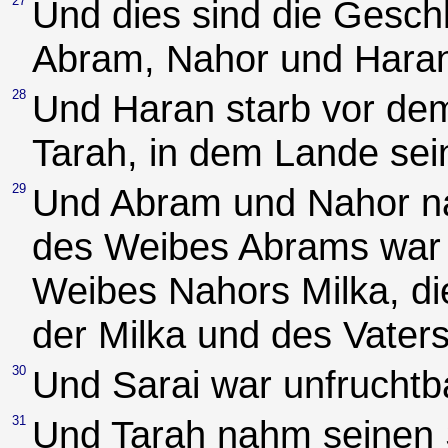
27
Und dies sind die Gesch
Abram, Nahor und Haran
28
Und Haran starb vor dem
Tarah, in dem Lande sei
29
Und Abram und Nahor n
des Weibes Abrams war 
Weibes Nahors Milka, di
der Milka und des Vaters
30
Und Sarai war unfruchtba
31
Und Tarah nahm seinen 