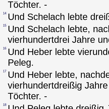
Töchter. -
14
Und Schelach lebte drei
15
Und Schelach lebte, nac
vierhundertdrei Jahre u
16
Und Heber lebte vierund
Peleg.
17
Und Heber lebte, nachde
vierhundertdreißig Jahr
Töchter. -
18
Und Peleg lebte dreißig