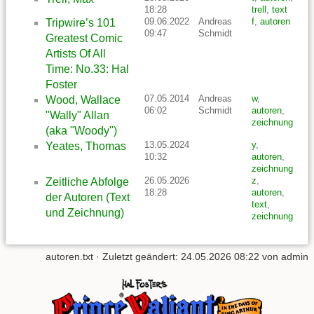
18:28
trell
,
text
09.06.2022
Andreas
f
,
autoren
Tripwire’s 101
09:47
Schmidt
Greatest Comic
Artists Of All
Time: No.33: Hal
Foster
07.05.2014
Andreas
w
,
Wood, Wallace
06:02
Schmidt
autoren
,
"Wally" Allan
zeichnung
(aka "Woody")
13.05.2024
y
,
Yeates, Thomas
10:32
autoren
,
zeichnung
26.05.2026
z
,
Zeitliche Abfolge
18:28
autoren
,
der Autoren (Text
text
,
und Zeichnung)
zeichnung
autoren.txt
· Zuletzt geändert:
24.05.2026 08:22
von
admin