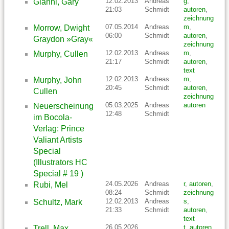
12.02.2013
Andreas
g
,
Gianni, Gary
21:03
Schmidt
autoren
,
zeichnung
07.05.2014
Andreas
m
,
Morrow, Dwight
06:00
Schmidt
autoren
,
Graydon »Gray«
zeichnung
12.02.2013
Andreas
m
,
Murphy, Cullen
21:17
Schmidt
autoren
,
text
12.02.2013
Andreas
m
,
Murphy, John
20:45
Schmidt
autoren
,
Cullen
zeichnung
05.03.2025
Andreas
autoren
Neuerscheinung
12:48
Schmidt
im Bocola-
Verlag: Prince
Valiant Artists
Special
(Illustrators HC
Special # 19 )
24.05.2026
Andreas
r
,
autoren
,
Rubi, Mel
08:24
Schmidt
zeichnung
12.02.2013
Andreas
s
,
Schultz, Mark
21:33
Schmidt
autoren
,
text
26.05.2026
t
,
autoren
,
Trell, Max