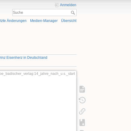
Anmelden
tzte Änderungen
Medien-Manager
Übersicht
rinz Eisenherz in Deutschland
e_badischer_verlag:14_jahre_nach_u.s._start