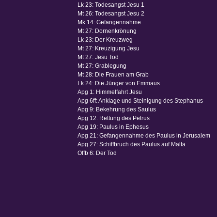
Lk 23: Todesangst Jesu 1
Mt 26: Todesangst Jesu 2
Mk 14: Gefangennahme
Mt 27: Dornenkrönung
Lk 23: Der Kreuzweg
Mt 27: Kreuzigung Jesu
Mt 27: Jesu Tod
Mt 27: Grablegung
Mt 28: Die Frauen am Grab
Lk 24: Die Jünger von Emmaus
Apg 1: Himmelfahrt Jesu
Apg 6ff: Anklage und Steinigung des Stephanus
Apg 9: Bekehrung des Saulus
Apg 12: Rettung des Petrus
Apg 19: Paulus in Ephesus
Apg 21: Gefangennahme des Paulus in Jerusalem
Apg 27: Schiffbruch des Paulus auf Malta
Offb 6: Der Tod