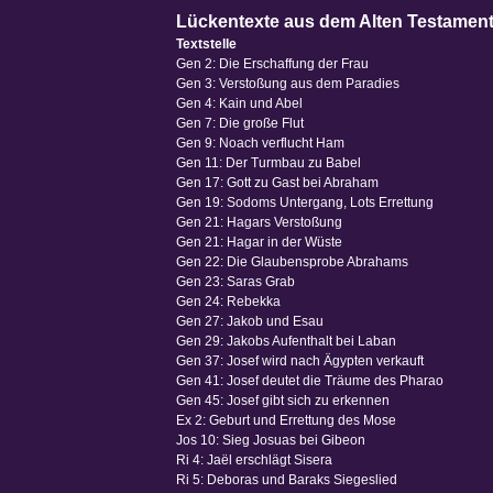
Lückentexte aus dem Alten Testamen
Textstelle
Gen 2: Die Erschaffung der Frau
Gen 3: Verstoßung aus dem Paradies
Gen 4: Kain und Abel
Gen 7: Die große Flut
Gen 9: Noach verflucht Ham
Gen 11: Der Turmbau zu Babel
Gen 17: Gott zu Gast bei Abraham
Gen 19: Sodoms Untergang, Lots Errettung
Gen 21: Hagars Verstoßung
Gen 21: Hagar in der Wüste
Gen 22: Die Glaubensprobe Abrahams
Gen 23: Saras Grab
Gen 24: Rebekka
Gen 27: Jakob und Esau
Gen 29: Jakobs Aufenthalt bei Laban
Gen 37: Josef wird nach Ägypten verkauft
Gen 41: Josef deutet die Träume des Pharao
Gen 45: Josef gibt sich zu erkennen
Ex 2: Geburt und Errettung des Mose
Jos 10: Sieg Josuas bei Gibeon
Ri 4: Jaël erschlägt Sisera
Ri 5: Deboras und Baraks Siegeslied