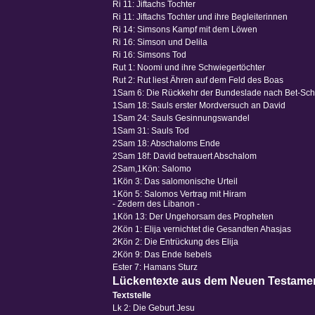
Ri 11: Jiftachs Tochter
Ri 11: Jiftachs Tochter und ihre Begleiterinnen
Ri 14: Simsons Kampf mit dem Löwen
Ri 16: Simson und Delila
Ri 16: Simsons Tod
Rut 1: Noomi und ihre Schwiegertöchter
Rut 2: Rut liest Ähren auf dem Feld des Boas
1Sam 6: Die Rückkehr der Bundeslade nach Bet-S
1Sam 18: Sauls erster Mordversuch an David
1Sam 24: Sauls Gesinnungswandel
1Sam 31: Sauls Tod
2Sam 18: Abschaloms Ende
2Sam 18f: David betrauert Abschalom
2Sam,1Kön: Salomo
1Kön 3: Das salomonische Urteil
1Kön 5: Salomos Vertrag mit Hiram
- Zedern des Libanon -
1Kön 13: Der Ungehorsam des Propheten
2Kön 1: Elija vernichtet die Gesandten Ahasjas
2Kön 2: Die Entrückung des Elija
2Kön 9: Das Ende Isebels
Ester 7: Hamans Sturz
Lückentexte aus dem Neuen Testame
Textstelle
Lk 2: Die Geburt Jesu