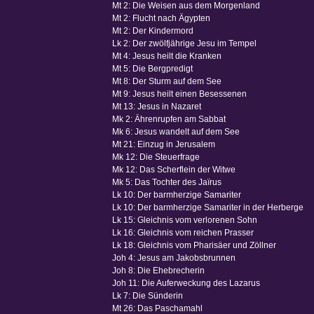
Mt 2: Die Weisen aus dem Morgenland
Mt 2: Flucht nach Ägypten
Mt 2: Der Kindermord
Lk 2: Der zwölfjährige Jesu im Tempel
Mt 4: Jesus heilt die Kranken
Mt 5: Die Bergpredigt
Mt 8: Der Sturm auf dem See
Mt 9: Jesus heilt einen Besessenen
Mt 13: Jesus in Nazaret
Mk 2: Ährenrupfen am Sabbat
Mk 6: Jesus wandelt auf dem See
Mt 21: Einzug in Jerusalem
Mk 12: Die Steuerfrage
Mk 12: Das Scherflein der Witwe
Mk 5: Das Tochter des Jaïrus
Lk 10: Der barmherzige Samariter
Lk 10: Der barmherzige Samariter in der Herberge
Lk 15: Gleichnis vom verlorenen Sohn
Lk 16: Gleichnis vom reichen Prasser
Lk 18: Gleichnis vom Pharisäer und Zöllner
Joh 4: Jesus am Jakobsbrunnen
Joh 8: Die Ehebrecherin
Joh 11: Die Auferweckung des Lazarus
Lk 7: Die Sünderin
Mt 26: Das Paschamahl