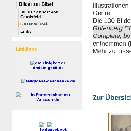
Bilder zur Bibel
Illustration
Genré.
Julius Schnorr von
Carolsfeld
Die 100 Bild
Gustave Doré
Gutenberg EBo
Links
Complete, by
entnommen (L
Linktipps
Mehr zu dies
dreieinigkeit.de
Zur Übersic