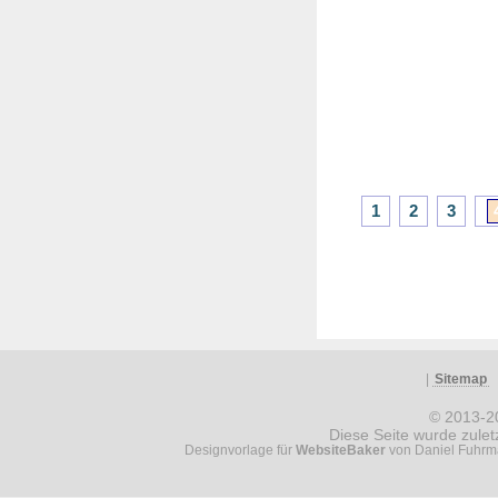
1
2
3
|
Sitemap
© 2013-
Diese Seite wurde zule
Designvorlage für
WebsiteBaker
von Daniel Fuhrma